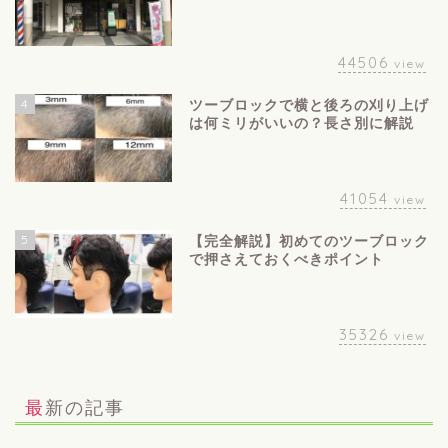
44506
view
4
ツーブロックで横と後ろの刈り上げ
は何ミリがいいの？長さ別に解説
41054
view
5
【完全解説】初めてのツーブロック
で押さえておくべきポイント
35326
view
最新の記事