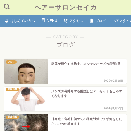
ヘアーサロンセイカ
はじめての方へ
MENU
アクセス
ブログ
ヘアスタイ
― CATEGORY ―
ブログ
ブログ
床屋が紹介する坊主、オシャレボーズの種類4選
2025年2月21日
美容知識
メンズの長持ちする髪型とは？｜セットもしやす
くなります
2024年1月10日
美容知識
【発毛・育毛】初めての薄毛対策でまず何をした
らいいのか教えます