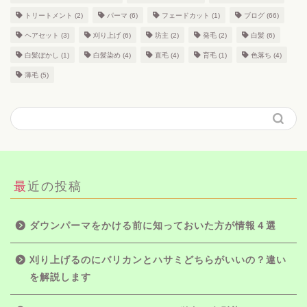
トリートメント
(2)
パーマ
(6)
フェードカット
(1)
ブログ
(66)
ヘアセット
(3)
刈り上げ
(6)
坊主
(2)
発毛
(2)
白髪
(6)
白髪ぼかし
(1)
白髪染め
(4)
直毛
(4)
育毛
(1)
色落ち
(4)
薄毛
(5)
最近の投稿
ダウンパーマをかける前に知っておいた方が情報４選
刈り上げるのにバリカンとハサミどちらがいいの？違い
を解説します