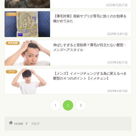
2023年12月27日
ブログ
【薄毛対策】亜鉛サプリが育毛に効くのか効果を
確かめてみた
2023年12月11日
美容知識
伸ばしすぎると逆効果？薄毛が目立たない髪型・
メンズヘアスタイル
2023年6月27日
ブログ
【メンズ】イメージチェンジする為に変えるべき
髪型の４つのポイント【イメチェン】
2023年4月15日
1
2
3
HOME
ブログ