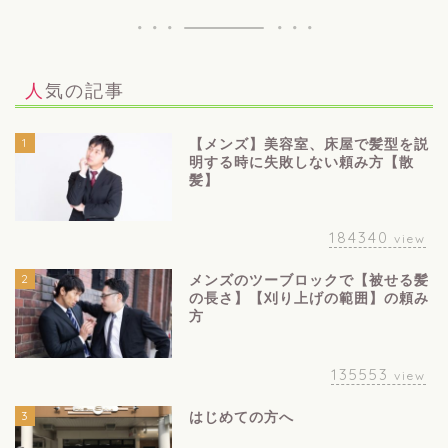
人気の記事
1
【メンズ】美容室、床屋で髪型を説
明する時に失敗しない頼み方【散
髪】
184340
view
2
メンズのツーブロックで【被せる髪
の長さ】【刈り上げの範囲】の頼み
方
135553
view
3
はじめての方へ