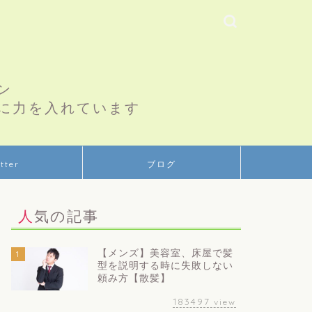
ン
に力を入れています
tter
ブログ
人気の記事
【メンズ】美容室、床屋で髪
1
型を説明する時に失敗しない
頼み方【散髪】
183497
view