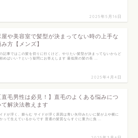
2025年5月16日
床屋や美容室で髪型が決まってない時の上手な
頼み方【メンズ】
の記事ではこの髪を切りに行くけど、やりたい髪型が決まってないからど
頼めばいい？という疑問にお答えします 最低限の髪の長 …
2025年4月4日
【直毛男性は必見！】直毛のよくある悩みにつ
いて解決法教えます
イドが浮く、膨らむ サイドが浮く原因は青い矢印みたいに髪が上や横に
かって生えているからです 普通の髪質ならすぐに重力に負 …
2025年3月6日