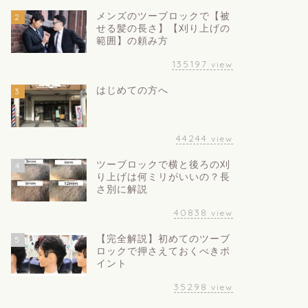
メンズのツーブロックで【被
2
せる髪の長さ】【刈り上げの
範囲】の頼み方
135197
view
はじめての方へ
3
44244
view
ツーブロックで横と後ろの刈
4
り上げは何ミリがいいの？長
さ別に解説
40838
view
【完全解説】初めてのツーブ
5
ロックで押さえておくべきポ
イント
35298
view