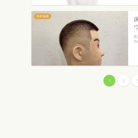
美容知識
坊
の
1
2