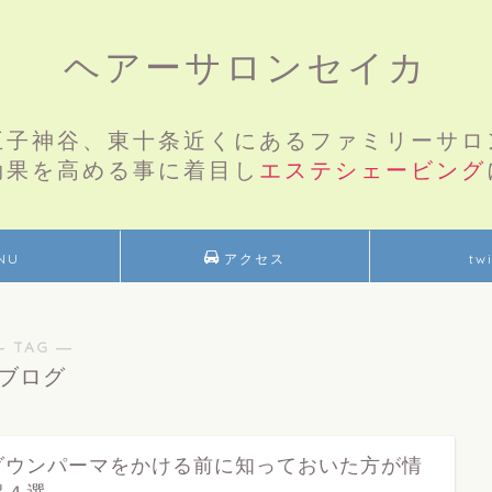
ヘアーサロンセイカ
王子神谷、東十条近くにあるファミリーサロ
効果を高める事に着目し
エステシェービング
NU
アクセス
twi
― TAG ―
ブログ
ダウンパーマをかける前に知っておいた方が情