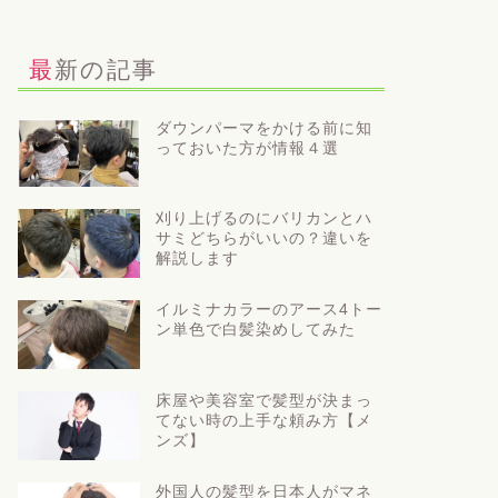
最新の記事
ダウンパーマをかける前に知
っておいた方が情報４選
刈り上げるのにバリカンとハ
サミどちらがいいの？違いを
解説します
イルミナカラーのアース4トー
ン単色で白髪染めしてみた
床屋や美容室で髪型が決まっ
てない時の上手な頼み方【メ
ンズ】
外国人の髪型を日本人がマネ