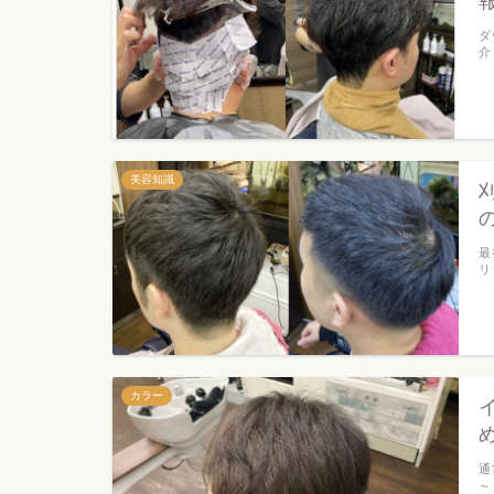
ダ
介
美容知識
最
リ
カラー
通
～