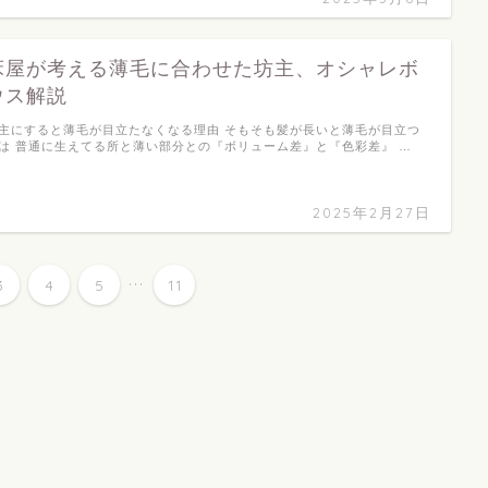
床屋が考える薄毛に合わせた坊主、オシャレボ
ウス解説
主にすると薄毛が目立たなくなる理由 そもそも髪が長いと薄毛が目立つ
は 普通に生えてる所と薄い部分との『ボリューム差』と『色彩差』 …
2025年2月27日
...
3
4
5
11