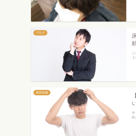
ブログ
こ
う
美容知識
サ
向