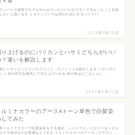
報４選
ウンパーマ講習でモデルやらせていただいたのでそこで分かったことを紹
したいと思います １ダウンパーマは何のためにするパーマ? ↓ …
2026年1月20日
刈り上げるのにバリカンとハサミどちらがいい
の？違いを解説します
初にハサミとバリカンのメリット、デメリットを紹介します ハサミのメ
ット 頭の凹凸を補完して刈り上げられる 頭の形はどこかしらに …
2025年5月30日
イルミナカラーのアース4トーン単色で白髪染
めしてみた
常イルミナカラーで白髪染めをする場合、シャドウというカラーを１０％
３０％混ぜるのが普通なんですが イルミナカラーのアース（ブラウン …