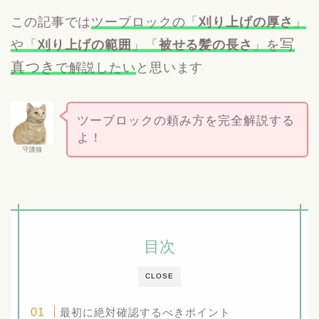
この記事では
ツーブロックの「
刈り上げの厚さ
」
写
や「
刈り上げの範囲
」「
被せる髪の長さ
」を
真つき
で解説したい
と思います
ツーブロックの頼み方を完全解説する
よ！
守護猫
目次
CLOSE
最初に絶対確認するべきポイント