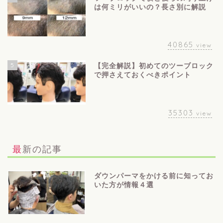
は何ミリがいいの？長さ別に解説
40865
view
5
【完全解説】初めてのツーブロック
で押さえておくべきポイント
35303
view
最新の記事
ダウンパーマをかける前に知ってお
いた方が情報４選