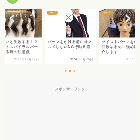
マ
パーマ
パーマ
らないと失敗する！？
パーマをかける前にオス
ツイストパーマをね
イストスパイラルパー
スメしないNG行動５選
回数ゆるめ～強め順
にする時の注意点
介します
2023年12月12日
2024年6月26日
2023年7
スポンサーリンク