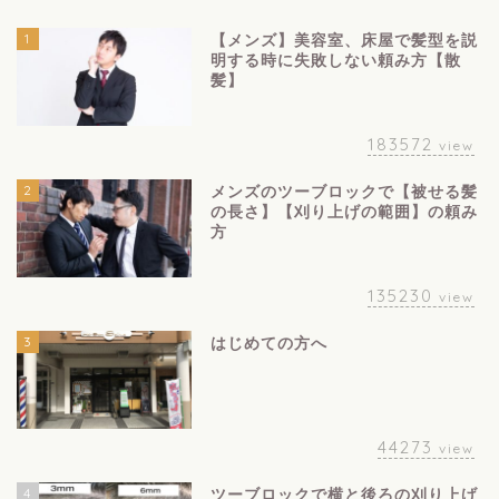
1
【メンズ】美容室、床屋で髪型を説
明する時に失敗しない頼み方【散
髪】
183572
view
2
メンズのツーブロックで【被せる髪
の長さ】【刈り上げの範囲】の頼み
方
135230
view
3
はじめての方へ
44273
view
4
ツーブロックで横と後ろの刈り上げ