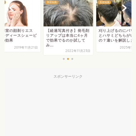
知識
美容知識
美容知識
理容室の顔剃りエス
【経過写真付き】発毛剤
刈り上げるのにバリ
】レディースシェービ
リアップは本当に4ヶ月
とハサミどちらがい
グの効果
で効果でるのか試して
の？違いを解説しま
み...
2019年11月21日
2025年5
2022年11月23日
スポンサーリンク