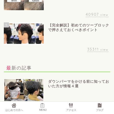
40907
view
5
【完全解説】初めてのツーブロック
で押さえておくべきポイント
35311
view
最新の記事
ダウンパーマをかける前に知ってお
いた方が情報４選
刈り上げるのにバリカンとハサミど
MENU
はじめての方へ
アクセス
ブログ
ちらがいいの？違いを解説します