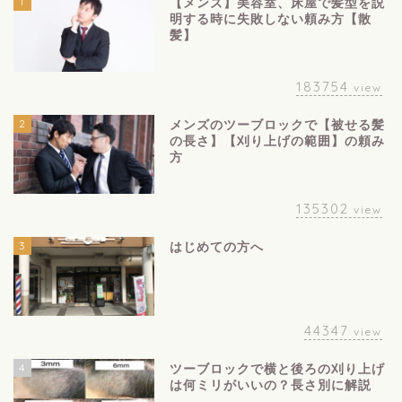
1
【メンズ】美容室、床屋で髪型を説
明する時に失敗しない頼み方【散
髪】
183754
view
2
メンズのツーブロックで【被せる髪
の長さ】【刈り上げの範囲】の頼み
方
135302
view
3
はじめての方へ
44347
view
4
ツーブロックで横と後ろの刈り上げ
は何ミリがいいの？長さ別に解説