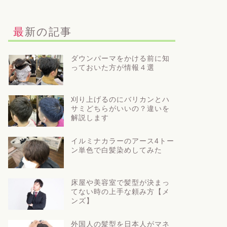
最新の記事
ダウンパーマをかける前に知
っておいた方が情報４選
刈り上げるのにバリカンとハ
サミどちらがいいの？違いを
解説します
イルミナカラーのアース4トー
ン単色で白髪染めしてみた
床屋や美容室で髪型が決まっ
てない時の上手な頼み方【メ
ンズ】
外国人の髪型を日本人がマネ