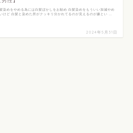
【男性】
髪染めをやめる為には白髪ぼかしをお勧め 白髪染めをもういい加減やめ
いけど 白髪と染めた所がクッキリ分かれてるのが見えるのが嫌とい …
2024年5月31日