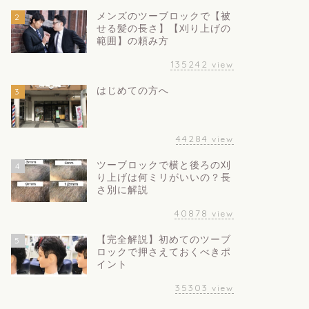
メンズのツーブロックで【被
2
せる髪の長さ】【刈り上げの
範囲】の頼み方
135242
view
はじめての方へ
3
44284
view
ツーブロックで横と後ろの刈
4
り上げは何ミリがいいの？長
さ別に解説
40878
view
【完全解説】初めてのツーブ
5
ロックで押さえておくべきポ
イント
35303
view