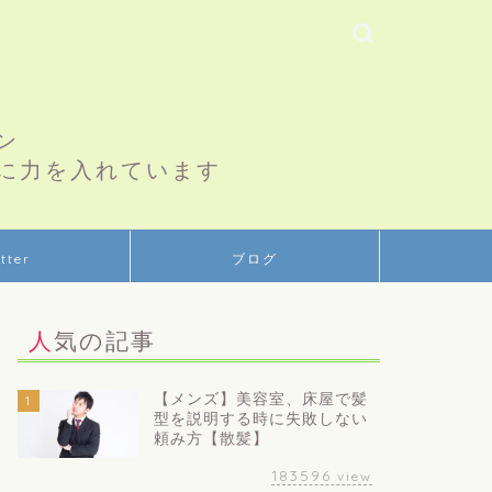
ン
に力を入れています
tter
ブログ
人気の記事
【メンズ】美容室、床屋で髪
1
型を説明する時に失敗しない
頼み方【散髪】
183596
view