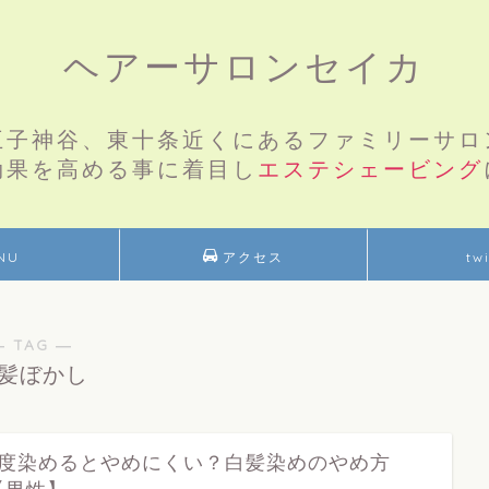
ヘアーサロンセイカ
王子神谷、東十条近くにあるファミリーサロ
効果を高める事に着目し
エステシェービング
NU
アクセス
twi
― TAG ―
髪ぼかし
1度染めるとやめにくい？白髪染めのやめ方