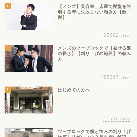
1
【メンズ】美容室、床屋で髪型を説
明する時に失敗しない頼み方【散
髪】
183662
view
2
メンズのツーブロックで【被せる髪
の長さ】【刈り上げの範囲】の頼み
方
135267
view
3
はじめての方へ
44306
view
4
ツーブロックで横と後ろの刈り上げ