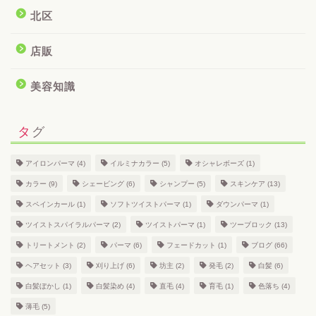
北区
店販
美容知識
タグ
アイロンパーマ
(4)
イルミナカラー
(5)
オシャレボーズ
(1)
カラー
(9)
シェービング
(6)
シャンプー
(5)
スキンケア
(13)
スペインカール
(1)
ソフトツイストパーマ
(1)
ダウンパーマ
(1)
ツイストスパイラルパーマ
(2)
ツイストパーマ
(1)
ツーブロック
(13)
トリートメント
(2)
パーマ
(6)
フェードカット
(1)
ブログ
(66)
ヘアセット
(3)
刈り上げ
(6)
坊主
(2)
発毛
(2)
白髪
(6)
白髪ぼかし
(1)
白髪染め
(4)
直毛
(4)
育毛
(1)
色落ち
(4)
薄毛
(5)