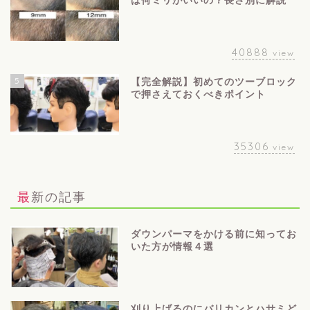
は何ミリがいいの？長さ別に解説
40888
view
5
【完全解説】初めてのツーブロック
で押さえておくべきポイント
35306
view
最新の記事
ダウンパーマをかける前に知ってお
いた方が情報４選
刈り上げるのにバリカンとハサミど