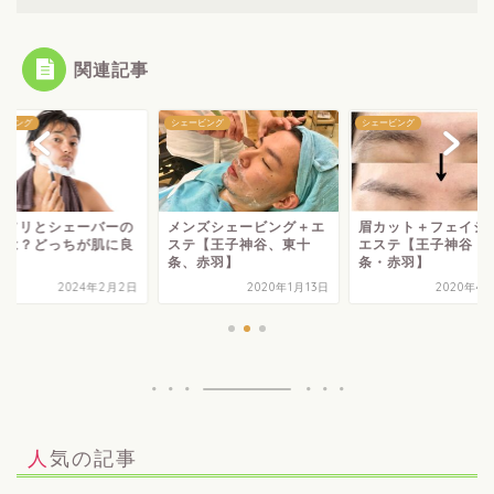
関連記事
ービング
シェービング
シェービング
ミソリとシェーバーの
メンズシェービング＋エ
眉カット＋フェイシ
いは？どっちが肌に良
ステ【王子神谷、東十
エステ【王子神谷・
の？
条、赤羽】
条・赤羽】
2024年2月2日
2020年1月13日
2020年4
人気の記事