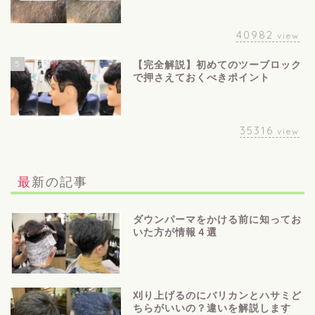
40982
view
5
【完全解説】初めてのツーブロック
で押さえておくべきポイント
35316
view
最新の記事
ダウンパーマをかける前に知ってお
いた方が情報４選
刈り上げるのにバリカンとハサミど
ちらがいいの？違いを解説します