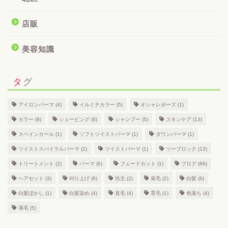
店販
美容知識
タグ
アイロンパーマ
(4)
イルミナカラー
(5)
オシャレボーズ
(1)
カラー
(9)
シェービング
(6)
シャンプー
(5)
スキンケア
(13)
スペインカール
(1)
ソフトツイストパーマ
(1)
ダウンパーマ
(1)
ツイストスパイラルパーマ
(2)
ツイストパーマ
(1)
ツーブロック
(13)
トリートメント
(2)
パーマ
(6)
フェードカット
(1)
ブログ
(66)
ヘアセット
(3)
刈り上げ
(6)
坊主
(2)
発毛
(2)
白髪
(6)
白髪ぼかし
(1)
白髪染め
(4)
直毛
(4)
育毛
(1)
色落ち
(4)
薄毛
(5)