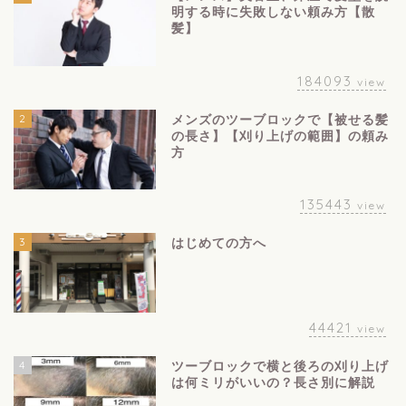
明する時に失敗しない頼み方【散
髪】
184093
view
2
メンズのツーブロックで【被せる髪
の長さ】【刈り上げの範囲】の頼み
方
135443
view
3
はじめての方へ
44421
view
4
ツーブロックで横と後ろの刈り上げ
は何ミリがいいの？長さ別に解説